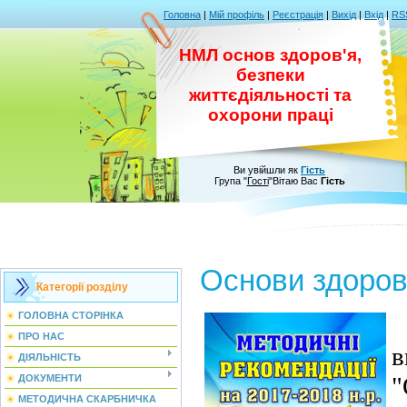
Головна
|
Мій профіль
|
Реєстрація
|
Вихід
|
Вхід
|
RS
НМЛ основ здоров'я,
безпеки
життєдіяльності та
охорони праці
Ви увійшли як
Гість
Група
"
Гості
"
Вітаю Вас
Гість
Основи здоров
Категорії розділу
ГОЛОВНА СТОРІНКА
ПРО НАС
в
ДІЯЛЬНІСТЬ
"
ДОКУМЕНТИ
МЕТОДИЧНА СКАРБНИЧКА