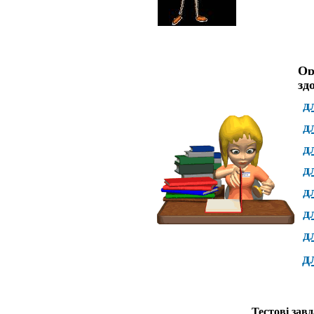
Ор
зд
д
д
д
д
д
д
д
д
Тестові зав