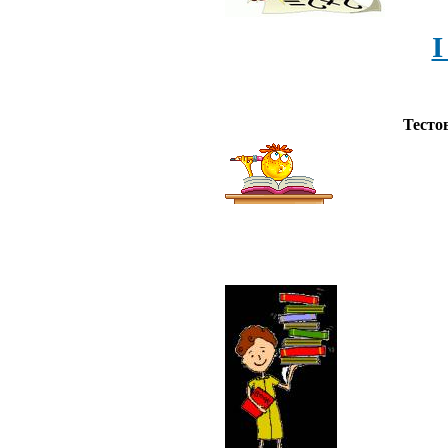
І
Тесто