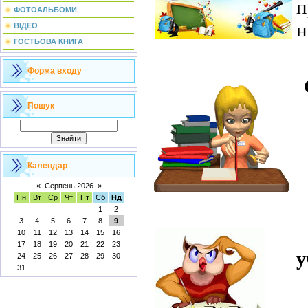
п
ФОТОАЛЬБОМИ
н
ВІДЕО
ГОСТЬОВА КНИГА
Форма входу
Пошук
Календар
«
Серпень 2026
»
Пн
Вт
Ср
Чт
Пт
Сб
Нд
1
2
3
4
5
6
7
8
9
10
11
12
13
14
15
16
17
18
19
20
21
22
23
у
24
25
26
27
28
29
30
31